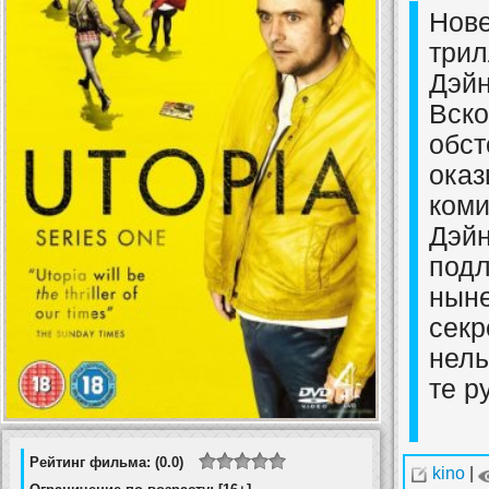
Нове
три
Дэйн
Вско
обст
оказ
коми
Дэйн
подл
ныне
секр
нель
те р
Рейтинг фильма: (0.0)
kino
|