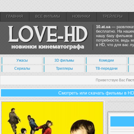
ГЛАВНАЯ
ВСЕ ФИЛЬМЫ
НОВИНКИ
ТРЕЙЛЕРЫ
10.at.ua
— развлекат
бесплатно. На нашем
нашу базу фильмов 
потребности, ведь 
в HD, что для вас 
Ужасы
3D фильмы
Комедии
Сериалы
Триллеры
ТВ-передачи
Приветствую Вас
Гос
Смотреть или скачать фильмы в HD