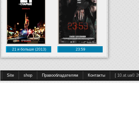
21 и больше (2013)
23:59
Site
shop
Правообладателям
Контакты
[ 10.at.ua© 2