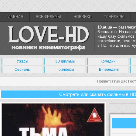
ГЛАВНАЯ
ВСЕ ФИЛЬМЫ
НОВИНКИ
ТРЕЙЛЕРЫ
10.at.ua
— развлекат
бесплатно. На нашем
нашу базу фильмов 
потребности, ведь 
в HD, что для вас 
Ужасы
3D фильмы
Комедии
Сериалы
Триллеры
ТВ-передачи
Приветствую Вас
Гос
Смотреть или скачать фильмы в HD