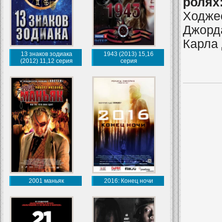
ролях
Ходже
Джорда
Карла
13 знаков зодиака
1943 (2013) 15,16
(2012) 11,12 серия
серия
2001 маньяк
2016: Конец ночи