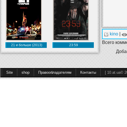
kino
|
Всего комм
21 и больше (2013)
23:59
Доба
Site
shop
Правообладателям
Контакты
[ 10.at.ua© 2