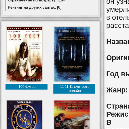
он узн
Ограничение по возрасту: [16+]
Рейтинг на других сайтах: [0]
умерли
в отел
расст
Назва
Ориги
Год в
100 футов
11 11 11 смотреть
Жанр:
онлайн
Стран
Режис
В