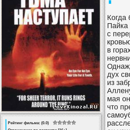
Когда 
Пайка 
с пер
кровью
в гора
нервни
Однаж
дух св
из за
Аллену
мая он
что п
самоуб
рассле
Рейтинг фильма: (0.0)