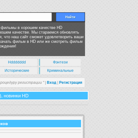
ь фильмы в хорошем качестве HD
орошем качестве. Мы стараемся обновлять
, что наш сайт сможет удовлетворить ваши
скачать фильм в HD или же смотреть фильм
ождения!
Hddddddd
Фэнтези
Исторические
Криминальные
процедуру регистрации "
|
Вход
|
Регистрация
), новинки HD
еков