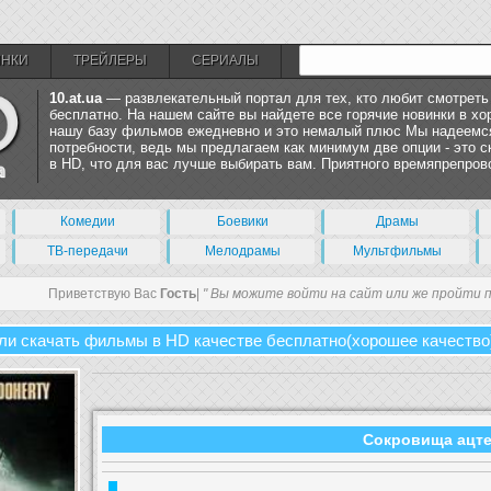
ИНКИ
ТРЕЙЛЕРЫ
СЕРИАЛЫ
10.at.ua
— развлекательный портал для тех, кто любит смотрет
бесплатно. На нашем сайте вы найдете все горячие новинки в х
нашу базу фильмов ежедневно и это немалый плюс Мы надеемся
потребности, ведь мы предлагаем как минимум две опции - это 
в HD, что для вас лучше выбирать вам. Приятного времяпрепров
Комедии
Боевики
Драмы
ТВ-передачи
Мелодрамы
Мультфильмы
Приветствую Вас
Гость
|
" Вы можите войти на сайт или же пройти 
ли скачать фильмы в HD качестве бесплатно(хорошее качество
Сокровища ацт