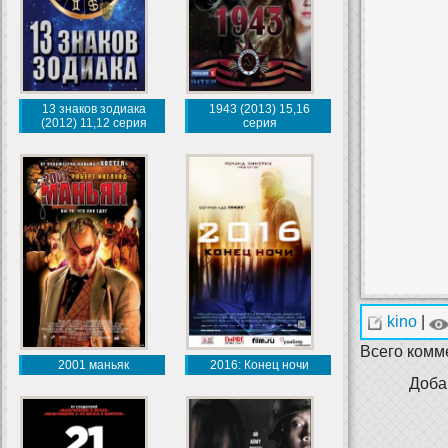
13 знаков зодиака
1943 (2013) 15,16
(2012) 11,12 серия
серия
kino
|
Всего комм
2001 маньяк
2016: Конец ночи
Доба