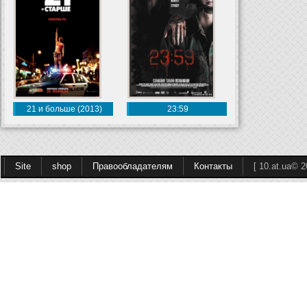
21 и больше (2013)
23:59
Site
shop
Правообладателям
Контакты
[ 10.at.ua© 2