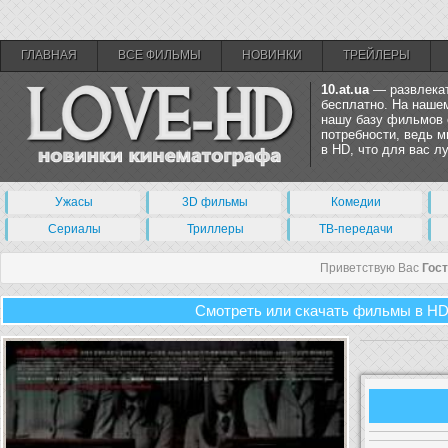
ГЛАВНАЯ
ВСЕ ФИЛЬМЫ
НОВИНКИ
ТРЕЙЛЕРЫ
10.at.ua
— развлекат
бесплатно. На нашем
нашу базу фильмов 
потребности, ведь 
в HD, что для вас 
Ужасы
3D фильмы
Комедии
Сериалы
Триллеры
ТВ-передачи
Приветствую Вас
Гос
Смотреть или скачать фильмы в HD