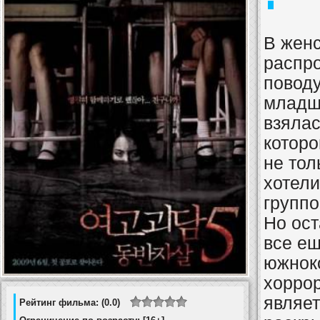
В женс
распро
поводу
младш
взялас
которо
не тол
хотел
группо
Но ос
все ещ
южнок
хоррор
являет
Рейтинг фильма: (0.0)