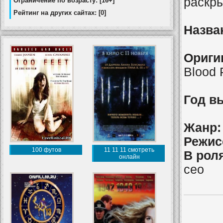
раскр
Ограничение по возрасту: [16+]
Рейтинг на других сайтах: [0]
Назва
Ориги
Blood 
Год в
Жанр:
Режис
100 футов
11 11 11 смотреть
В рол
онлайн
сео