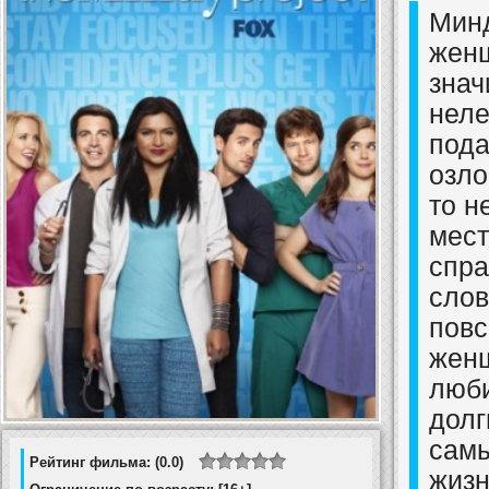
Минд
женщ
знач
неле
пода
озло
то н
мест
спра
слов
повс
женщ
люби
долг
самы
Рейтинг фильма: (0.0)
жизн