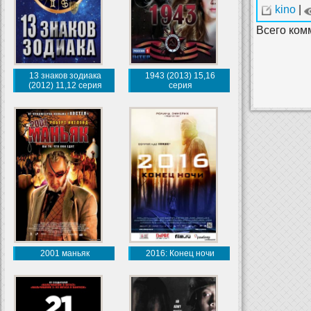
kino
|
Всего ком
13 знаков зодиака
1943 (2013) 15,16
(2012) 11,12 серия
серия
2001 маньяк
2016: Конец ночи