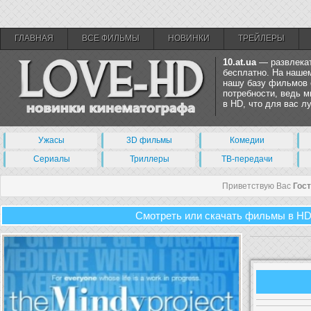
ГЛАВНАЯ
ВСЕ ФИЛЬМЫ
НОВИНКИ
ТРЕЙЛЕРЫ
10.at.ua
— развлекат
бесплатно. На нашем
нашу базу фильмов 
потребности, ведь 
в HD, что для вас 
Ужасы
3D фильмы
Комедии
Сериалы
Триллеры
ТВ-передачи
Приветствую Вас
Гос
Смотреть или скачать фильмы в HD