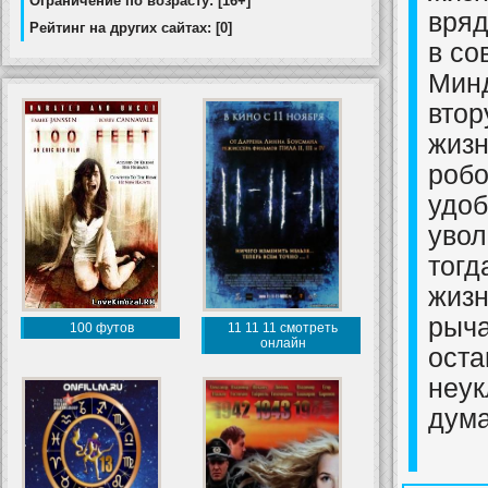
Ограничение по возрасту: [16+]
вряд
Рейтинг на других сайтах: [0]
в со
Минд
втор
жизн
робо
удоб
увол
тогд
жизн
рыча
100 футов
11 11 11 смотреть
онлайн
оста
неук
дума