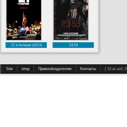
21 и больше (2013)
23:59
Site
shop
Правообладателям
Контакты
[ 10.at.ua© 2