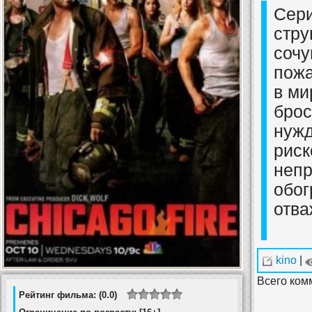
Сери
стру
сочу
пожа
в ми
брос
нужд
риск
непр
обог
отва
kino
|
Всего ком
Рейтинг фильма: (0.0)