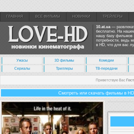
ГЛАВНАЯ
ВСЕ ФИЛЬМЫ
НОВИНКИ
ТРЕЙЛЕРЫ
10.at.ua
— развлекат
бесплатно. На нашем
нашу базу фильмов 
потребности, ведь 
в HD, что для вас 
Ужасы
3D фильмы
Комедии
Сериалы
Триллеры
ТВ-передачи
Приветствую Вас
Гос
Смотреть или скачать фильмы в HD