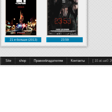
21 и больше (2013)
23:59
Site
shop
Правообладателям
Контакты
[ 10.at.ua© 2