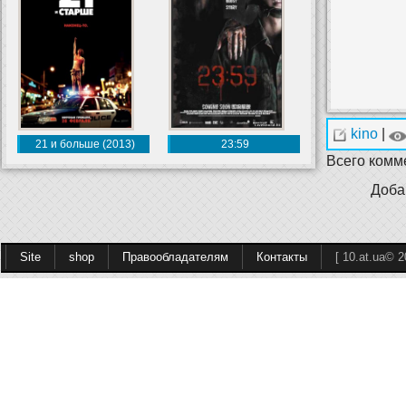
kino
|
21 и больше (2013)
23:59
Всего комм
Доба
Site
shop
Правообладателям
Контакты
[ 10.at.ua© 2