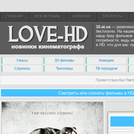
ГЛАВНАЯ
ВСЕ ФИЛЬМЫ
НОВИНКИ
ТРЕЙЛЕРЫ
10.at.ua
— развлекат
бесплатно. На нашем
нашу базу фильмов 
потребности, ведь 
в HD, что для вас 
Ужасы
3D фильмы
Комедии
Сериалы
Триллеры
ТВ-передачи
Приветствую Вас
Гос
Смотреть или скачать фильмы в HD