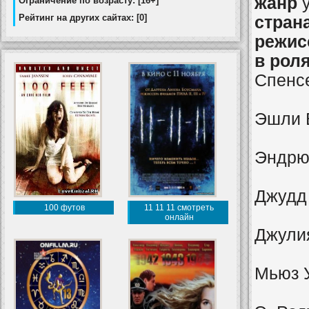
жанр
у
Ограничение по возрасту: [16+]
Рейтинг на других сайтах: [0]
стран
режис
в роля
Спенсе
Эшли 
Эндрю
Джудд
100 футов
11 11 11 смотреть
онлайн
Джули
Мьюз 