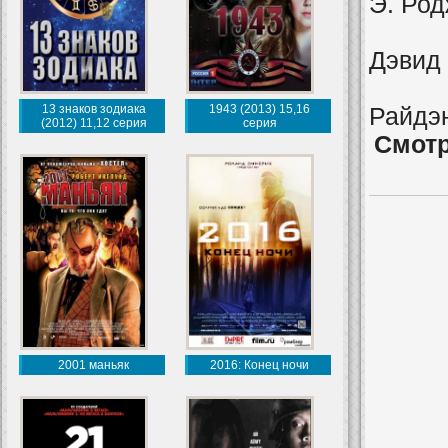
Э. Ро
Дэвид
13 знаков зодиака
1943 (2013) 15,16
Райдэ
(2012) 11,12 серия
серия
Смотр
2001 маньяк
2016: Конец ночи