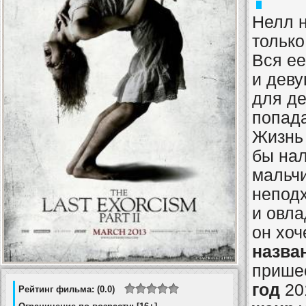
Нелл н
только
Вся ее
и дев
для де
попада
Жизнь
бы нал
мальчи
непод
и овла
он хоч
назва
прише
год
20
Рейтинг фильма: (0.0)