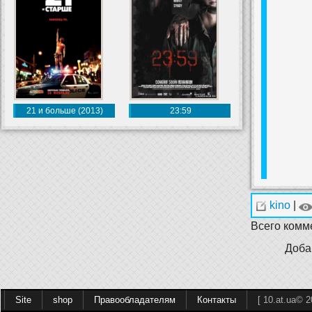
21 и больше (2013)
23:59
kino
|
Всего комм
Доба
Site
shop
Правообладателям
Контакты
[ 10.at.ua© 2