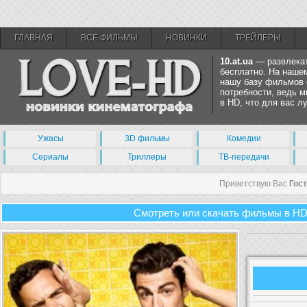
ГЛАВНАЯ
ВСЕ ФИЛЬМЫ
НОВИНКИ
ТРЕЙЛЕРЫ
10.at.ua
— развлекат
бесплатно. На нашем
нашу базу фильмов 
потребности, ведь 
в HD, что для вас 
Ужасы
3D фильмы
Комедии
Сериалы
Триллеры
ТВ-передачи
Приветствую Вас
Гос
Смотреть или скачать фильмы в HD