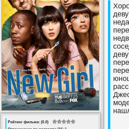
Хоро
деву
неда
пере
недв
сосе
деву
пере
пере
юнош
расс
Джес
моде
нашл
Рейтинг фильма: (0.0)