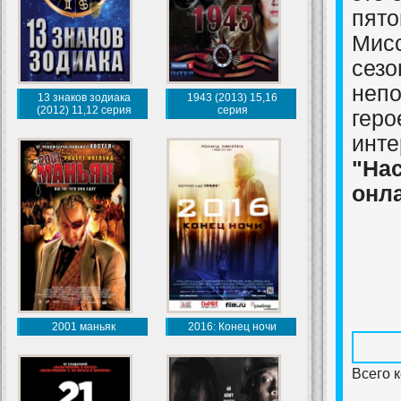
пято
Миcc
сезо
непо
13 знаков зодиака
1943 (2013) 15,16
(2012) 11,12 серия
серия
геро
инте
"Нас
онл
2001 маньяк
2016: Конец ночи
Всего 