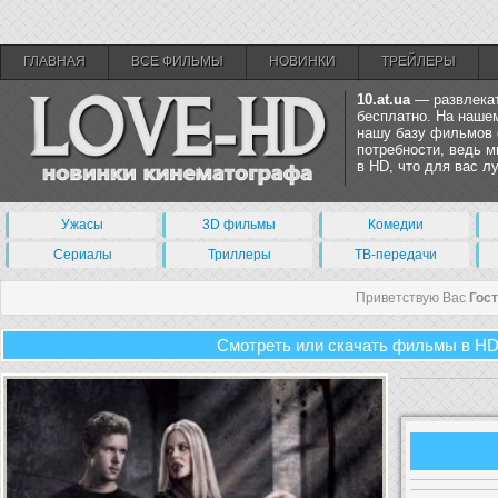
ГЛАВНАЯ
ВСЕ ФИЛЬМЫ
НОВИНКИ
ТРЕЙЛЕРЫ
10.at.ua
— развлекат
бесплатно. На нашем
нашу базу фильмов 
потребности, ведь 
в HD, что для вас 
Ужасы
3D фильмы
Комедии
Сериалы
Триллеры
ТВ-передачи
Приветствую Вас
Гос
Смотреть или скачать фильмы в HD