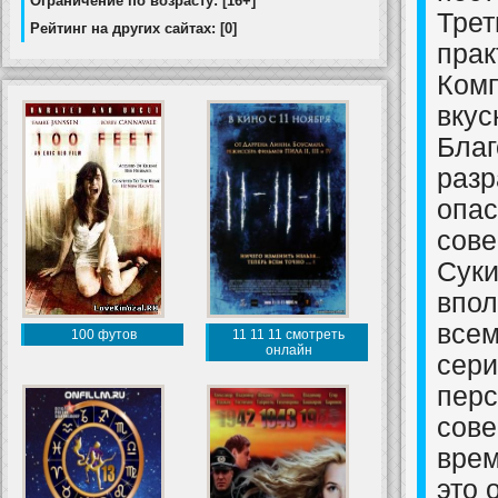
Ограничение по возрасту: [16+]
Трет
Рейтинг на других сайтах: [0]
прак
Кoмп
вкус
Благ
разр
опас
сове
Сyки
впол
всем
100 футов
11 11 11 смотреть
онлайн
сери
перс
сове
врем
это 