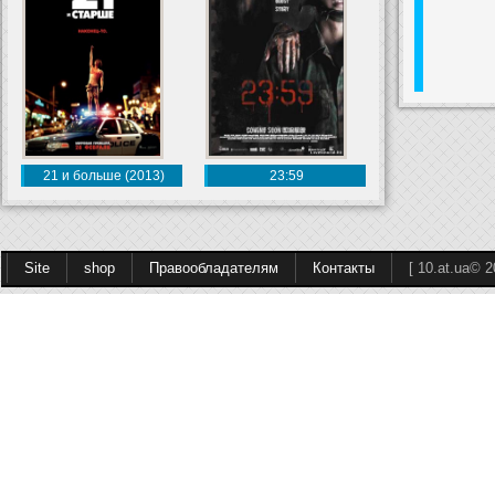
21 и больше (2013)
23:59
Site
shop
Правообладателям
Контакты
[ 10.at.ua© 2