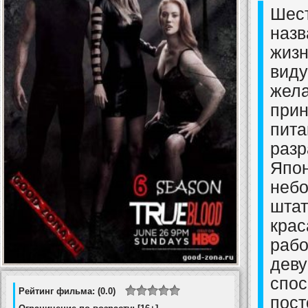
Шест
назв
жизн
виду
жела
прин
пита
разр
Япон
небо
штат
крас
рабо
дев
спос
Рейтинг фильма: (0.0)
пост