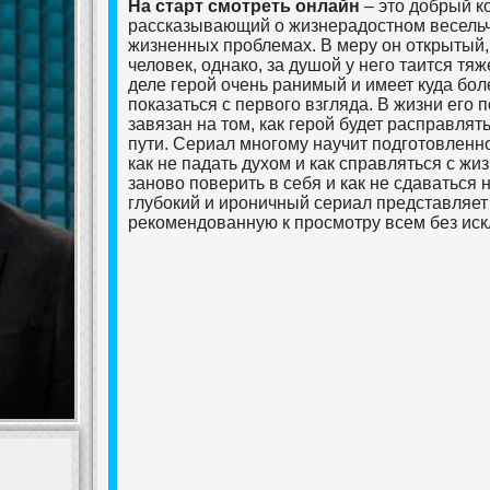
На старт смотреть онлайн
– это добрый к
рассказывающий о жизнерадостном весельч
жизненных проблемах. В меру он открытый
человек, однако, за душой у него таится тяж
деле герой очень ранимый и имеет куда бол
показаться с первого взгляда. В жизни его 
завязан на том, как герой будет расправлят
пути. Сериал многому научит подготовленно
как не падать духом и как справляться с жи
заново поверить в себя и как не сдаваться н
глубокий и ироничный сериал представляет
рекомендованную к просмотру всем без ис