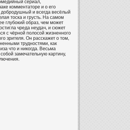
омедийный сериал,
аке комментаторе и о его
, добродушный и всегда весёлый
елая тоска и грусть. На самом
ее глубокий образ, чем может
постигла чреда неудач, и сюжет
ься с чёрной полосой жизненного
го зрителя. Он расскажет о том,
зненными трудностями, как
иза что и никогда. Весьма
 собой замечательную картину,
ключения.