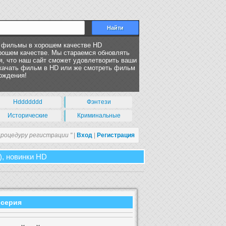
ь фильмы в хорошем качестве HD
орошем качестве. Мы стараемся обновлять
, что наш сайт сможет удовлетворить ваши
скачать фильм в HD или же смотреть фильм
ождения!
Hddddddd
Фэнтези
Исторические
Криминальные
процедуру регистрации "
|
Вход
|
Регистрация
), новинки HD
2 серия