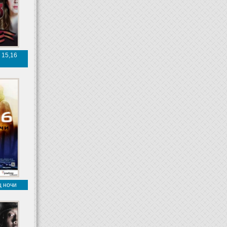
 15,16
я
ц ночи