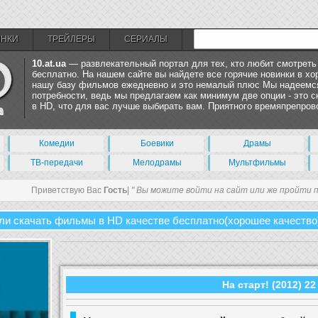
ИНКИ
ТРЕЙЛЕРЫ
СЕРИАЛЫ
10.at.ua
— развлекательный портал для тех, кто любит смотрет
бесплатно. На нашем сайте вы найдете все горячие новинки в х
нашу базу фильмов ежедневно и это немалый плюс Мы надеемся
потребности, ведь мы предлагаем как минимум две опции - это 
в HD, что для вас лучше выбирать вам. Приятного времяпрепров
Комедии
Боевики
Драмы
ТВ-передачи
Мелодрамы
Мультфильмы
Приветствую Вас
Гость
|
" Вы можите войти на сайт или же пройти 
ли скачать фильмы в HD качестве бесплатно(хорошее качество
На старт! (2012) 2