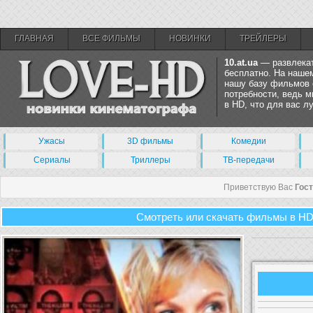
ГЛАВНАЯ
ВСЕ ФИЛЬМЫ
НОВИНКИ
ТРЕЙЛЕРЫ
10.at.ua
— развлекат
бесплатно. На нашем
нашу базу фильмов 
потребности, ведь 
в HD, что для вас 
Ужасы
3D фильмы
Комедии
Сериалы
Триллеры
ТВ-передачи
Приветствую Вас
Гос
Смотреть или скачать фильмы в HD