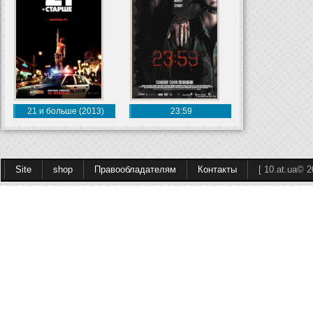
21 и больше (2013)
23:59
Site
shop
Правообладателям
Контакты
[ 10.at.ua© 2