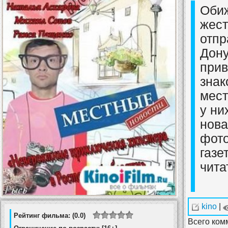
Обиж
жест
отпр
Дону
прив
знак
мест
у ни
нова
фото
газе
чита
kino
|
Рейтинг фильма: (0.0)
Всего ком