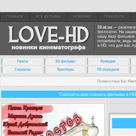
ГЛАВНАЯ
ВСЕ ФИЛЬМЫ
НОВИНКИ
ТРЕЙЛЕРЫ
10.at.ua
— развлекат
бесплатно. На нашем
нашу базу фильмов 
потребности, ведь 
в HD, что для вас 
Ужасы
3D фильмы
Комедии
Сериалы
Триллеры
ТВ-передачи
Приветствую Вас
Гос
Смотреть или скачать фильмы в HD