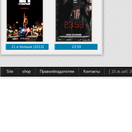
21 и больше (2013)
23:59
Site
shop
Правообладателям
Контакты
[ 10.at.ua© 2