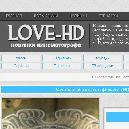
ГЛАВНАЯ
ВСЕ ФИЛЬМЫ
НОВИНКИ
ТРЕЙЛЕРЫ
10.at.ua
— развлекат
бесплатно. На нашем
нашу базу фильмов 
потребности, ведь 
в HD, что для вас 
Ужасы
3D фильмы
Комедии
Сериалы
Триллеры
ТВ-передачи
Приветствую Вас
Гос
Смотреть или скачать фильмы в HD