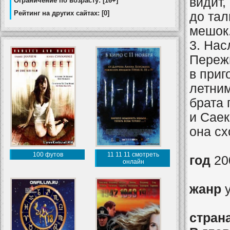
видит,
Ограничение по возрасту: [16+]
Рейтинг на других сайтах: [0]
до та
мешок
3. Нас
Переж
в приг
летним
брата
и Саек
она с
100 футов
11 11 11 смотреть
год
20
онлайн
жанр
у
стран