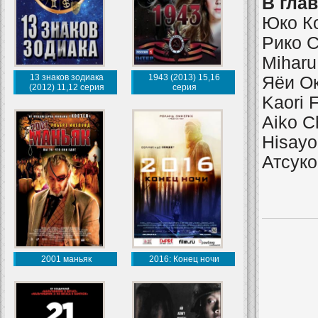
В гла
Юко К
Рико С
Miharu
13 знаков зодиака
1943 (2013) 15,16
Яёи О
(2012) 11,12 серия
серия
Kaori 
Aiko C
Hisayo
Атсуко
2001 маньяк
2016: Конец ночи