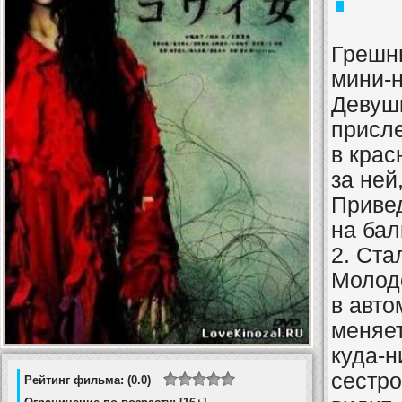
Грешн
мини-н
Девушк
присл
в крас
за ней
Привед
на бал
2. Ста
Молод
в авто
меняет
куда-н
сестро
Рейтинг фильма: (0.0)