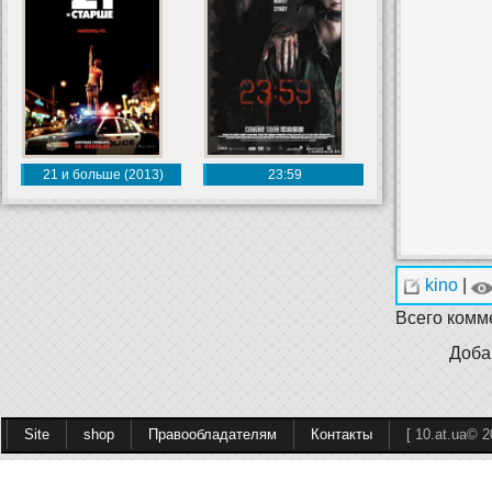
21 и больше (2013)
23:59
kino
|
Всего комм
Доба
Site
shop
Правообладателям
Контакты
[ 10.at.ua© 2