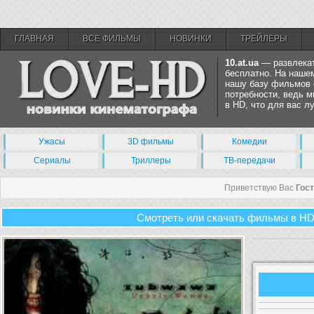
ГЛАВНАЯ
ВСЕ ФИЛЬМЫ
НОВИНКИ
ТРЕЙЛЕРЫ
10.at.ua
— развлекат
бесплатно. На нашем
нашу базу фильмов 
потребности, ведь 
в HD, что для вас 
Ужасы
3D фильмы
Комедии
Сериалы
Триллеры
ТВ-передачи
Приветствую Вас
Гос
Смотреть или скачать фильмы в HD