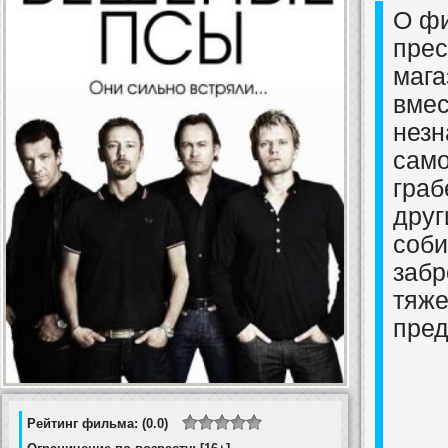
О фи
прес
мага
вмес
незн
само
граб
друг
соби
забр
тяже
пред
Рейтинг фильма: (0.0)