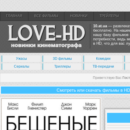
ГЛАВНАЯ
ВСЕ ФИЛЬМЫ
НОВИНКИ
ТРЕЙЛЕРЫ
10.at.ua
— развлекат
бесплатно. На нашем
нашу базу фильмов 
потребности, ведь 
в HD, что для вас 
Ужасы
3D фильмы
Комедии
Сериалы
Триллеры
ТВ-передачи
Приветствую Вас
Гос
Смотреть или скачать фильмы в HD