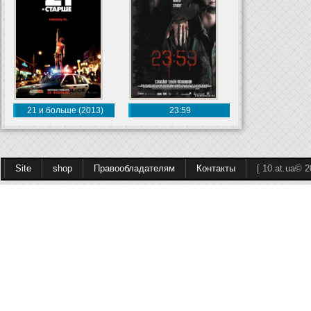
21 и больше (2013)
23:59
Site
shop
Правообладателям
Контакты
[ 10.at.ua© 2